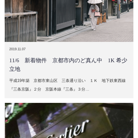
2019.11.07
11/6 新着物件 京都市内のど真ん中 1K 希少
立地
平成19年築 京都市東山区 三条通り沿い １Ｋ 地下鉄東西線
『三条京阪』２分 京阪本線『三条』３分…