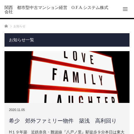
関西 都市型中古マンション経営 O.F.A.システム株式
会社
ホーム
お知らせ
お知らせ一覧
2020.11.05
希少 郊外ファミリー物件 築浅 高利回り
H１９年築 近鉄奈良・難波線『八戸ノ里』駅徒歩９分本日は東大