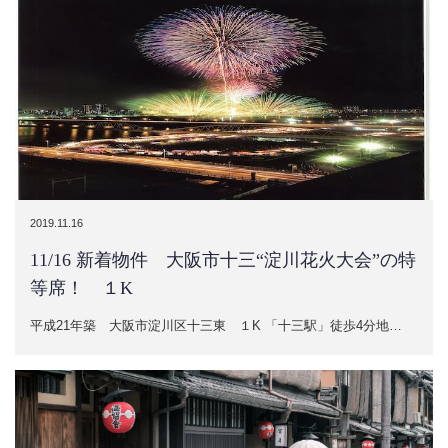
2019.11.16
11/16 新着物件 大阪市十三“淀川花火大会”の特
等席！ １K
平成21年築 大阪市淀川区十三東 １K 「十三駅」徒歩4分地…