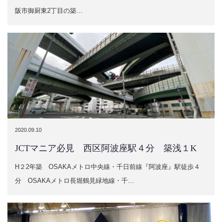
阪市御厨東2丁目の築…
2020.09.10
JCTマニア必見 西区阿波座駅４分 築浅１K
H２2年築 OSAKAメトロ中央線・千日前線『阿波座』駅徒歩４
分 OSAKAメトロ長堀鶴見緑地線・千…