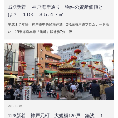
12/7新着 神戸海岸通り 物件の資産価値と
は？ １DK ３５.４７㎡
平成１７年築 神戸市中央区海岸通 2号線海岸通プロムナード沿
い JR東海道本線『元町』駅徒歩7分 阪…
2019.12.07
12/8新着 神戸元町 大規模120戸 築浅 １