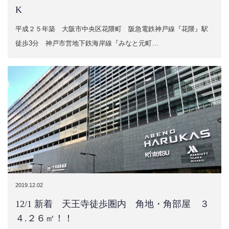
K
平成２５年築 大阪市中央区花隈町 阪急電鉄神戸線『花隈』駅
徒歩3分 神戸市営地下鉄海岸線『みなと元町…
2019.12.02
12/1 新着 天王寺徒歩圏内 角地・角部屋 ３
４.２６㎡！！